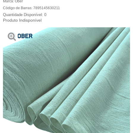
Marca:
Ober
Código de Barras:
7895145630211
0
Produto Indisponível