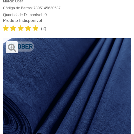
Marca:
Ober
Código de Barras:
7895145630587
0
Produto Indisponível
(2)