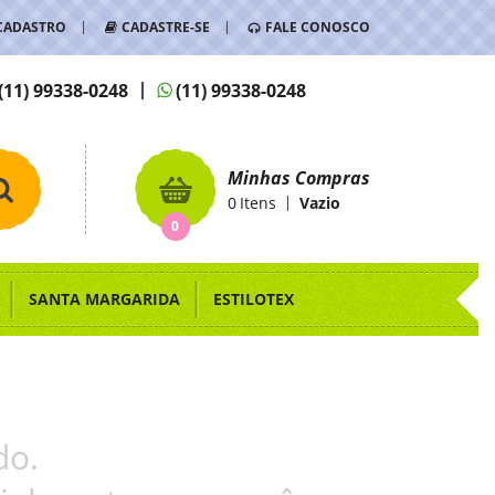
CADASTRO
CADASTRE-SE
FALE CONOSCO
(11)
99338-0248
(11)
99338-0248
Minhas Compras
0
Itens
Vazio
0
SANTA MARGARIDA
ESTILOTEX
do.