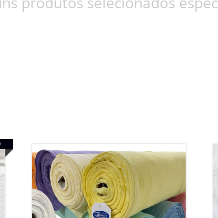
ns produtos selecionados espec
O