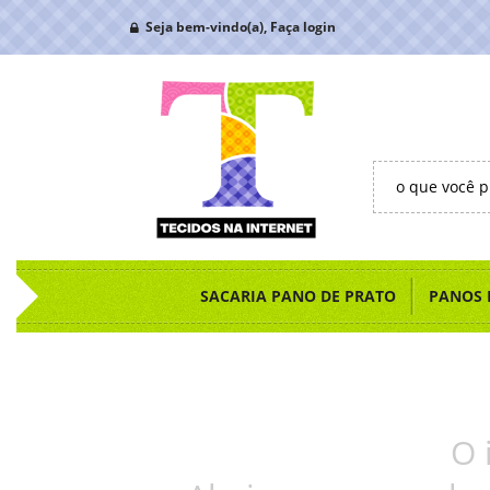
Seja bem-vindo(a),
Faça login
SACARIA PANO DE PRATO
PANOS 
O 