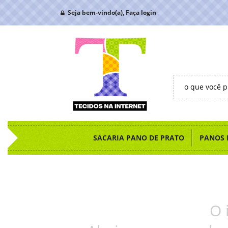
Seja bem-vindo(a),
Faça login
SACARIA PANO DE PRATO
PANOS 
O 