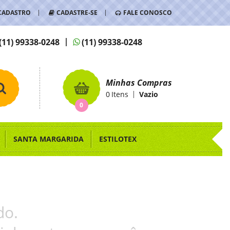
CADASTRO
CADASTRE-SE
FALE CONOSCO
(11)
99338-0248
(11)
99338-0248
Minhas Compras
0
Itens
Vazio
0
SANTA MARGARIDA
ESTILOTEX
do.