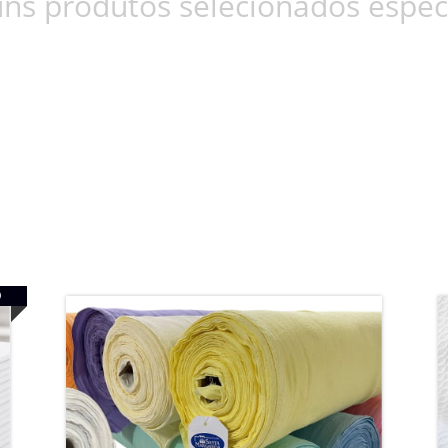
ns produtos selecionados espec
O