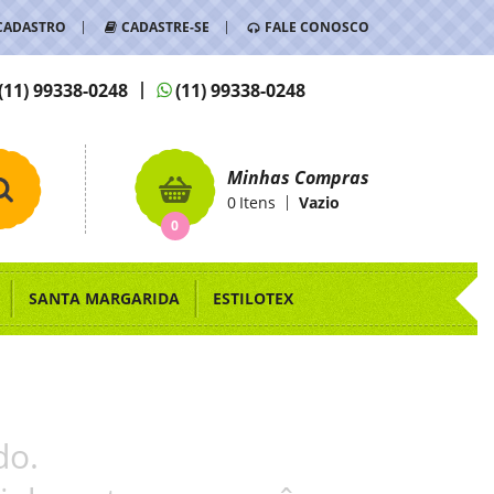
CADASTRO
CADASTRE-SE
FALE CONOSCO
(11)
99338-0248
(11)
99338-0248
Minhas Compras
0
Itens
Vazio
0
SANTA MARGARIDA
ESTILOTEX
do.