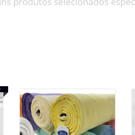
ns produtos selecionados espec
O