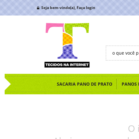
Seja bem-vindo(a),
Faça login
SACARIA PANO DE PRATO
PANOS 
O 