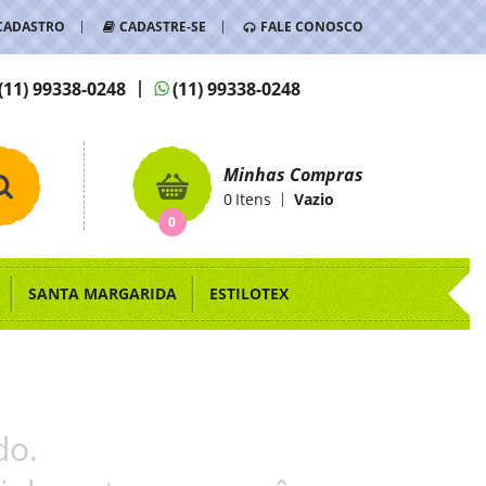
CADASTRO
CADASTRE-SE
FALE CONOSCO
(11)
99338-0248
(11)
99338-0248
Minhas Compras
0
Itens
Vazio
0
SANTA MARGARIDA
ESTILOTEX
do.