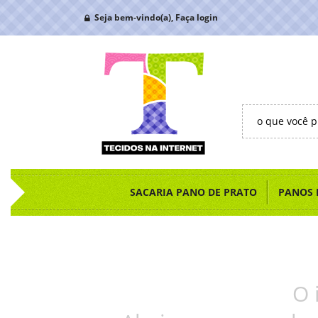
Seja bem-vindo(a),
Faça login
SACARIA PANO DE PRATO
PANOS 
O 