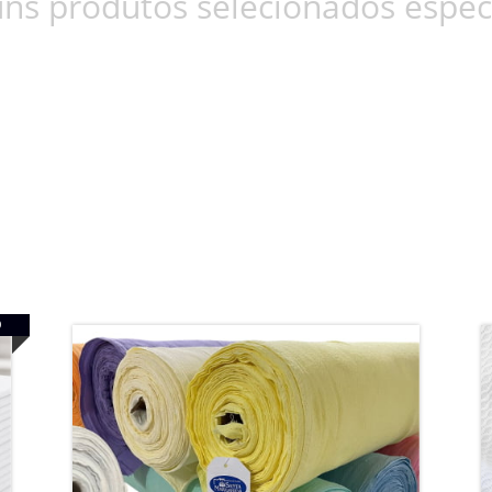
ns produtos selecionados espec
O