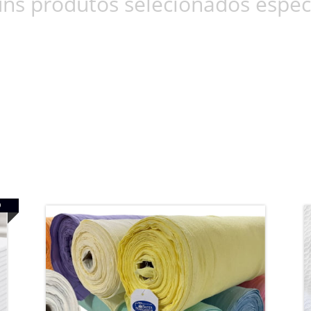
ns produtos selecionados espec
O