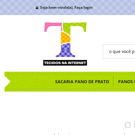
Seja bem-vindo(a),
Faça login
SACARIA PANO DE PRATO
PANOS 
O 