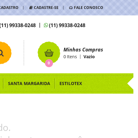
CADASTRO
CADASTRE-SE
FALE CONOSCO
(11)
99338-0248
(11)
99338-0248
Minhas Compras
0
Itens
Vazio
0
SANTA MARGARIDA
ESTILOTEX
do.