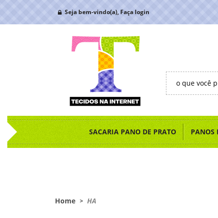
Seja bem-vindo(a),
Faça login
SACARIA PANO DE PRATO
PANOS 
Home
HA