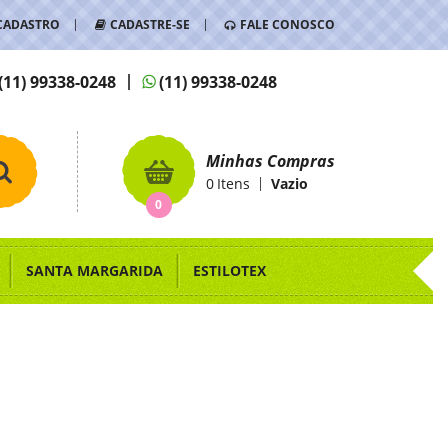
CADASTRO
CADASTRE-SE
FALE CONOSCO
(11)
99338-0248
(11)
99338-0248
Minhas Compras
0
Itens
Vazio
0
SANTA MARGARIDA
ESTILOTEX