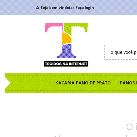
Seja bem-vindo(a),
Faça login
SACARIA PANO DE PRATO
PANOS 
O 