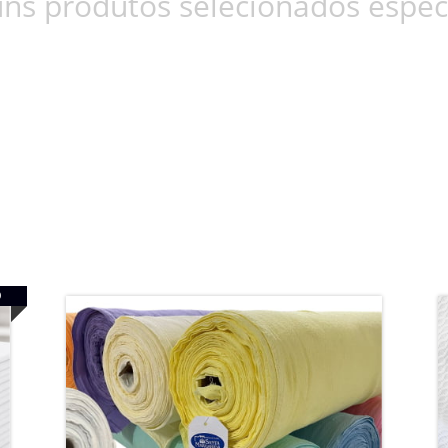
ns produtos selecionados espec
O