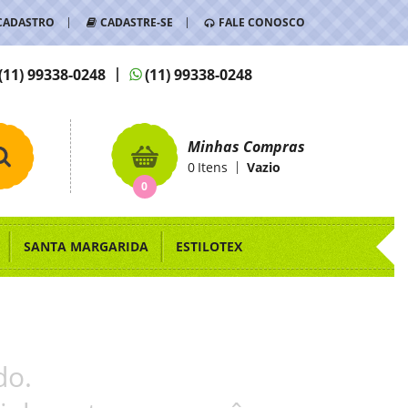
CADASTRO
CADASTRE-SE
FALE CONOSCO
(11)
99338-0248
(11)
99338-0248
Minhas Compras
0
Itens
Vazio
0
SANTA MARGARIDA
ESTILOTEX
do.