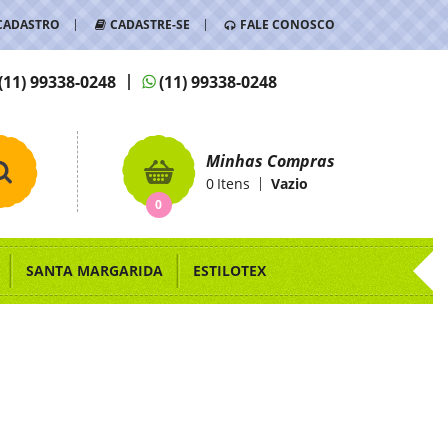
CADASTRO
CADASTRE-SE
FALE CONOSCO
(11)
99338-0248
(11)
99338-0248
Minhas Compras
0
Itens
Vazio
0
SANTA MARGARIDA
ESTILOTEX