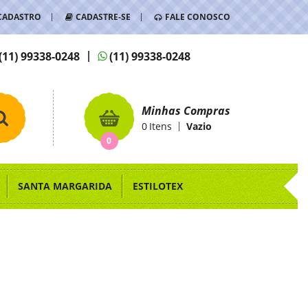
CADASTRO
CADASTRE-SE
FALE CONOSCO
(11)
99338-0248
(11)
99338-0248
Minhas Compras
0
Itens
Vazio
0
SANTA MARGARIDA
ESTILOTEX