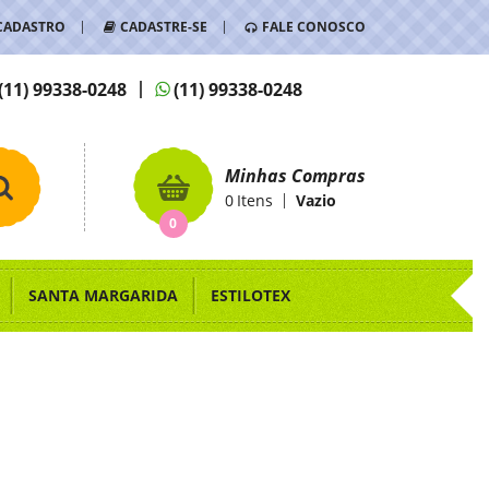
CADASTRO
CADASTRE-SE
FALE CONOSCO
(11)
99338-0248
(11)
99338-0248
Minhas Compras
0
Itens
Vazio
0
SANTA MARGARIDA
ESTILOTEX