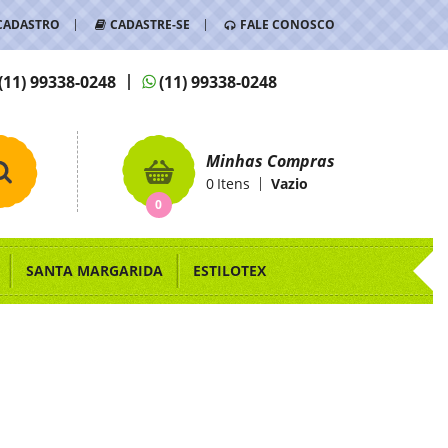
CADASTRO
CADASTRE-SE
FALE CONOSCO
(11)
99338-0248
(11)
99338-0248
Minhas Compras
0
Itens
Vazio
0
SANTA MARGARIDA
ESTILOTEX